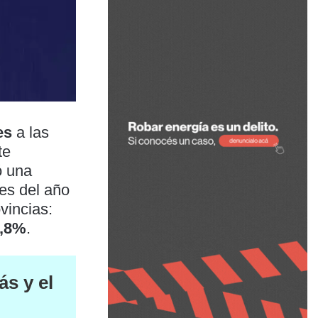
es
a las
te
ó una
es del año
vincias:
7,8%
.
ás y el