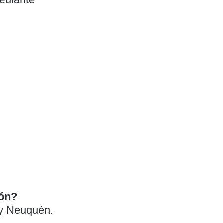
ión?
 y Neuquén.