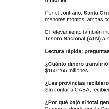
millones
.
Por el contrario,
Santa Cru
menores montos, ambas con 
El relevamiento también i
Tesoro Nacional (ATN)
a n
Lectura rápida: pregunta
¿Cuánto dinero transfiri
$160.265 millones.
¿Las provincias recibier
Sin contar a CABA, recibi
¿Por qué bajó el total ge
Porque la deuda con la Ci