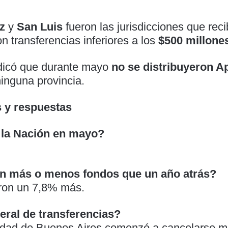
z
y
San Luis
fueron las jurisdicciones que reci
transferencias inferiores a los
$500 millone
ndicó que durante mayo
no se distribuyeron A
inguna provincia.
s y respuestas
ó la Nación en mayo?
on más o menos fondos que un año atrás?
eron un 7,8% más.
neral de transferencias?
udad de Buenos Aires comenzó a cancelarse m