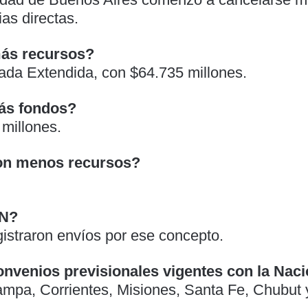
as directas.
ás recursos?
nada Extendida, con $64.735 millones.
más fondos?
millones.
ron menos recursos?
TN?
istraron envíos por ese concepto.
onvenios previsionales vigentes con la Nac
ampa, Corrientes, Misiones, Santa Fe, Chubut