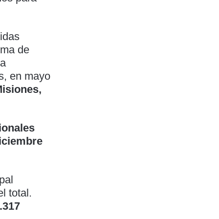
tidas
irma de
 a
es, en mayo
isiones,
ionales
diciembre
pal
l total.
.317