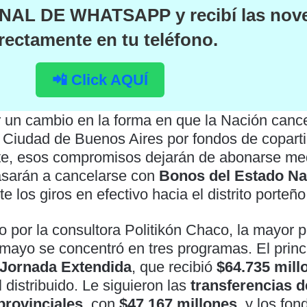
NAL DE WHATSAPP
y recibí las no
rectamente en tu teléfono.
📲 Click AQUÍ
r un cambio en la forma en que la Nación cance
Ciudad de Buenos Aires por fondos de coparti
nte, esos compromisos dejarán de abonarse me
pasarán a cancelarse con
Bonos del Estado Na
e los giros en efectivo hacia el distrito porteño
 por la consultora Politikón Chaco, la mayor p
mayo se concentró en tres programas. El princi
a Jornada Extendida
, que recibió
$64.735 mill
 distribuido. Le siguieron las
transferencias 
provinciales
, con
$47.167 millones
, y los fo