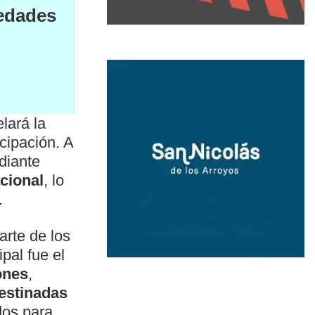
vedades
lará la
cipación. A
diante
cional
, lo
.
arte de los
pal fue el
ones
,
destinadas
ndos para