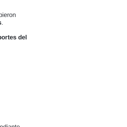
bieron
s
.
portes del
ediante