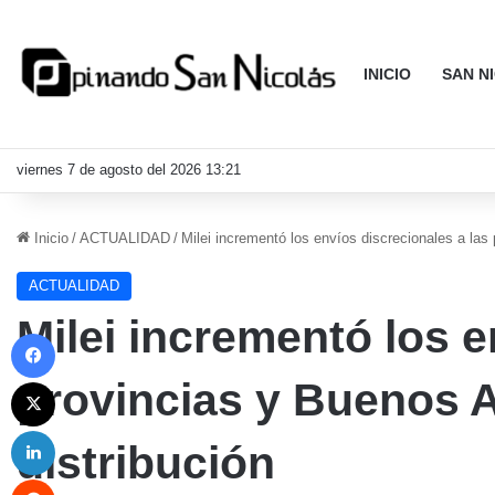
INICIO
SAN N
viernes 7 de agosto del 2026 13:21
Inicio
/
ACTUALIDAD
/
Milei incrementó los envíos discrecionales a las
ACTUALIDAD
Milei incrementó los e
Facebook
X
provincias y Buenos A
LinkedIn
distribución
Reddit