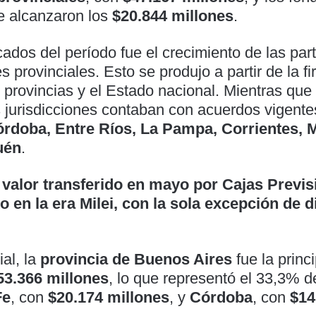
e alcanzaron los
$20.844 millones
.
ados del período fue el crecimiento de las par
s provinciales. Esto se produjo a partir de la f
 provincias y el Estado nacional. Mientras que
 jurisdicciones contaban con acuerdos vigent
rdoba, Entre Ríos, La Pampa, Corrientes, M
uén
.
 valor transferido en mayo por Cajas Previs
o en la era Milei, con la sola excepción de 
ial, la
provincia de Buenos Aires
fue la princi
53.366 millones
, lo que representó el 33,3% de
Fe
, con
$20.174 millones
, y
Córdoba
, con
$14