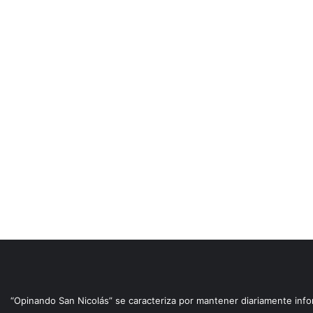
“Opinando San Nicolás” se caracteriza por mantener diariamente info