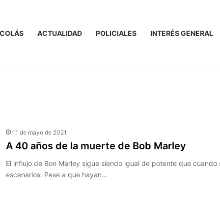
ICOLÁS
ACTUALIDAD
POLICIALES
INTERÉS GENERAL
℃
13
San Nicolás de los Arroyos
11 de mayo de 2021
A 40 años de la muerte de Bob Marley
El influjo de Bon Marley sigue siendo igual de potente que cuando 
escenarios. Pese a que hayan…
Leer más