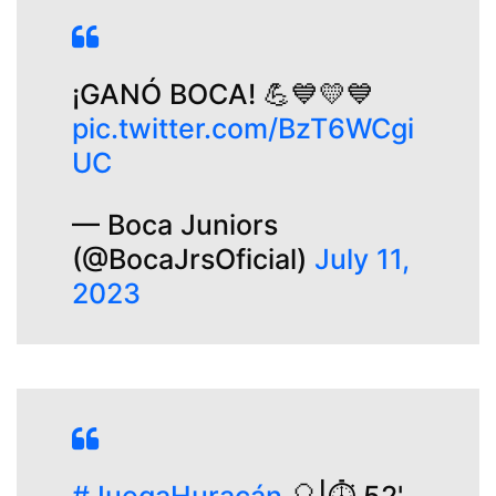
¡GANÓ BOCA! 💪💙💛💙
pic.twitter.com/BzT6WCgi
UC
— Boca Juniors
(@BocaJrsOficial)
July 11,
2023
#JuegaHuracán
🎈|⏱️ 52'