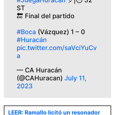
ST
🔚 Final del partido
#Boca
(Vázquez) 1 – 0
#Huracán
pic.twitter.com/saVciYuCv
a
— CA Huracán
(@CAHuracan)
July 11,
2023
LEER: Ramallo licitó un resonador