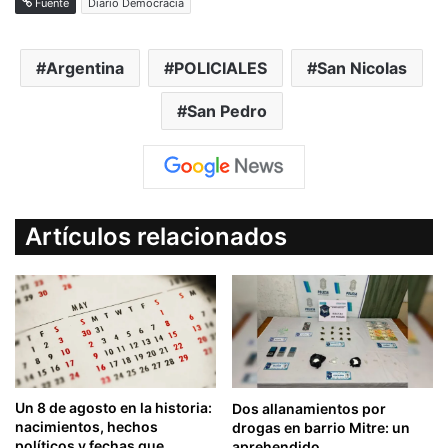
Fuente
Diario Democracia
Argentina
POLICIALES
San Nicolas
San Pedro
Artículos relacionados
Un 8 de agosto en la historia:
Dos allanamientos por
nacimientos, hechos
drogas en barrio Mitre: un
políticos y fechas que
aprehendido