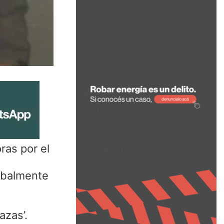
ras por el
rbalmente
azas’.