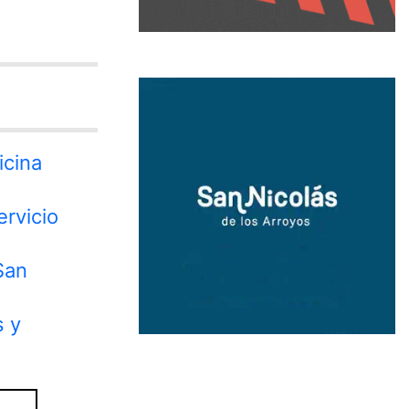
icina
ervicio
San
s y