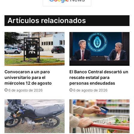
Artículos relacionados
Convocaron a un paro
El Banco Central descartó un
universitario para el
rescate estatal para
miércoles 12 de agosto
personas endeudadas
6 de agosto de 2026
6 de agosto de 2026