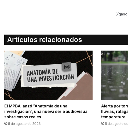
Sígano
Artículos relacionados
El MPBA lanzó “Anatomía de una
Alerta por to
investigación”, una nueva serie audiovisual
lluvias, ráfag
sobre casos reales
temperatura
5 de agosto de 2026
5 de agosto d