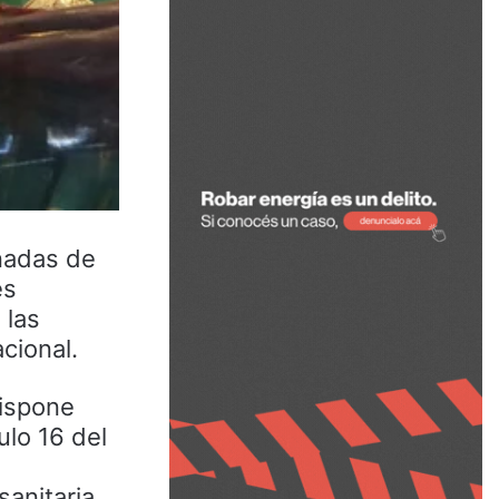
nadas de
es
 las
cional.
dispone
ulo 16 del
anitaria,