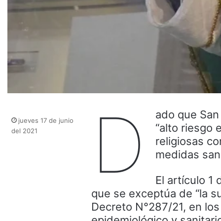
D
ado que San
jueves 17 de junio
“alto riesgo
del 2021
religiosas c
medidas sani
El artículo 1
que se exceptúa de “la su
Decreto N°287/21, en los
epidemiológico y sanitari