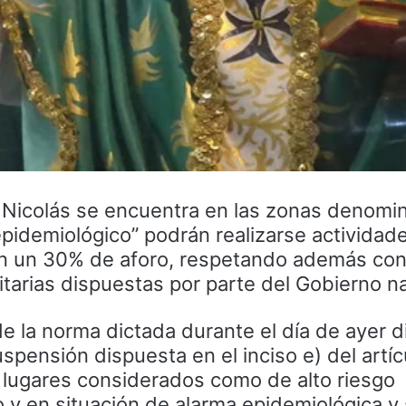
 Nicolás se encuentra en las zonas denomi
 epidemiológico” podrán realizarse actividad
on un 30% de aforo, respetando además con
tarias dispuestas por parte del Gobierno na
 de la norma dictada durante el día de ayer 
spensión dispuesta en el inciso e) del artíc
 lugares considerados como de alto riesgo
o y en situación de alarma epidemiológica y s