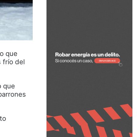
lo que
frío del
o que
parrones
to