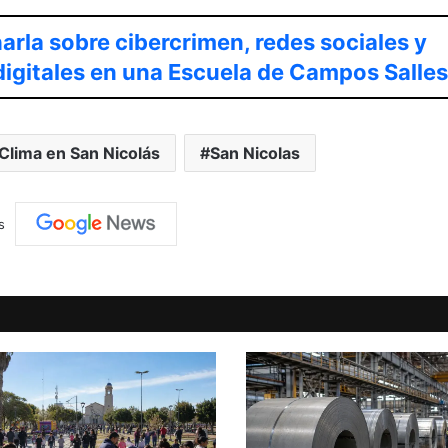
arla sobre cibercrimen, redes sociales y
digitales en una Escuela de Campos Salles
Clima en San Nicolás
San Nicolas
s