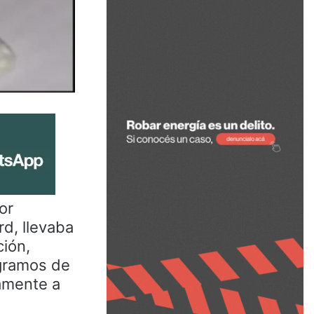
or
rd, llevaba
ción,
 gramos de
camente a