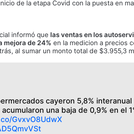
inicio de la etapa Covid con la puesta en m
cial informó que
las ventas en los autoserv
a mejora de 24%
en la medicion a precios 
rás, al sumar un monto total de $3.955,3 mi
permercados cayeron 5,8% interanual
 acumularon una baja de 0,9% en el 1
/t.co/GvxvO8UdwX
/cAD5QmvVSt