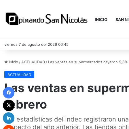
INICIO
SAN N
viernes 7 de agosto del 2026 06:45
Inicio
/
ACTUALIDAD
/
Las ventas en supermercados cayeron 5,8% 
ACTUALIDAD
Las ventas en super
Facebook
febrero
X
LinkedIn
Las estadísticas del Indec registraron u
Reddit
respecto del año anterior. Las tiendas o