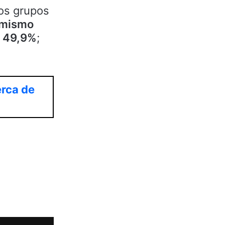
los grupos
 mismo
, 49,9%
;
erca de