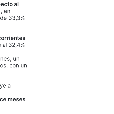
ecto al
, en
n de 33,3%
corrientes
 al 32,4%
ones, un
dos, con un
uye a
oce meses