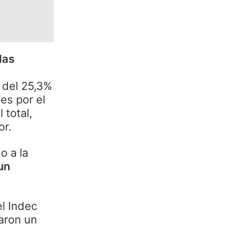
las
 del 25,3%
es por el
 total,
or.
o a la
un
el Indec
zaron un