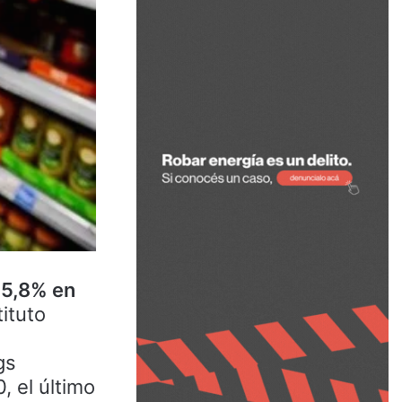
 5,8% en
ituto
gs
, el último