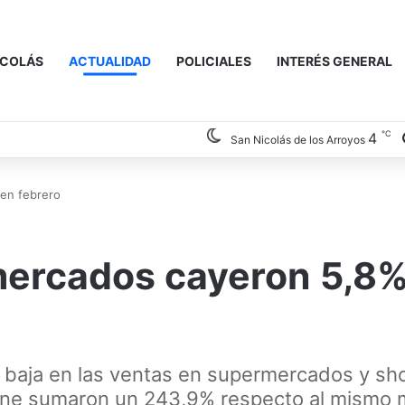
ICOLÁS
ACTUALIDAD
POLICIALES
INTERÉS GENERAL
℃
4
San Nicolás de los Arroyos
en febrero
mercados cayeron 5,8%
na baja en las ventas en supermercados y sh
nline sumaron un 243,9% respecto al mismo 