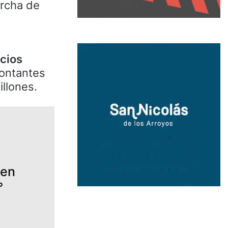
archa de
icios
contantes
llones.
 en
°