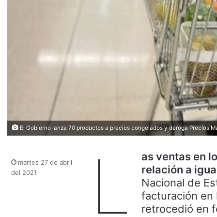
El Gobierno lanza 70 productos a precios congelados y deroga Precios 
L
as ventas en l
martes 27 de abril
relación a igu
del 2021
Nacional de Est
facturación en
retrocedió en f