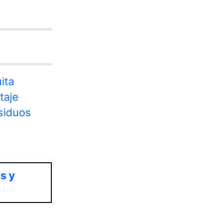
ita
taje
esiduos
s y