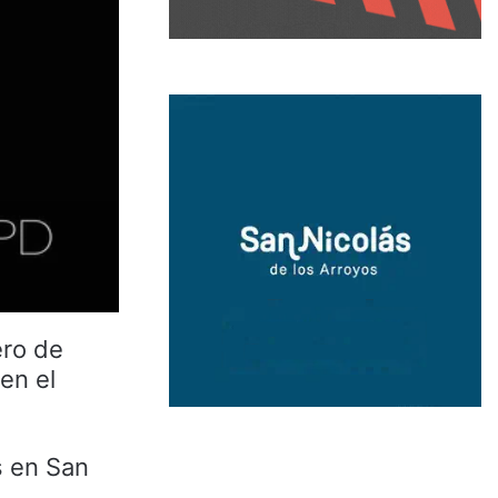
ero de
en el
s en San