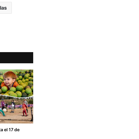
las
a el 17 de