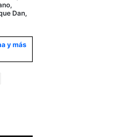
ano,
 que Dan,
na y más