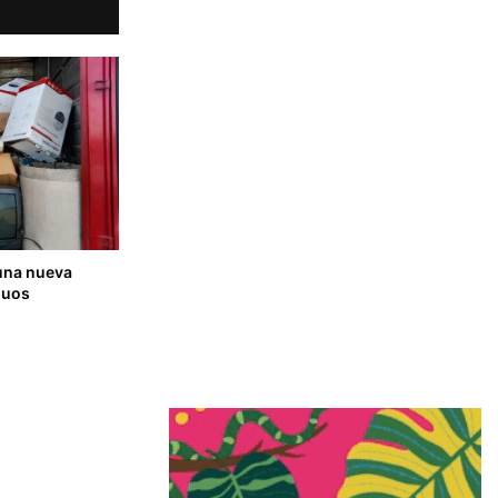
 una nueva
duos