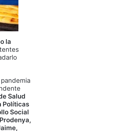
o la
stentes
adarlo
a pandemia
endente
 de Salud
 Políticas
llo Social
, Prodenya,
Jaime,