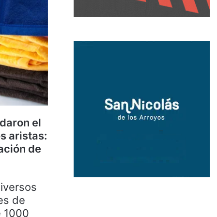
rdaron el
 aristas:
uación de
diversos
es de
e 1000