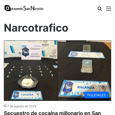
Busca
M
Narcotrafico
POLICIALES
7 de agosto de 2025
Secuestro de cocaína millonario en San