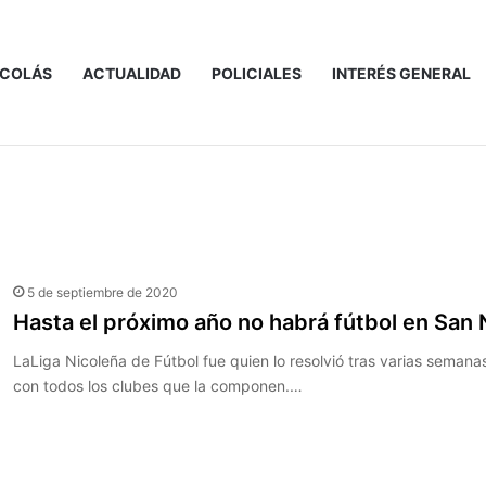
ICOLÁS
ACTUALIDAD
POLICIALES
INTERÉS GENERAL
℃
10
San Nicolás de los Arroyos
5 de septiembre de 2020
Hasta el próximo año no habrá fútbol en San 
LaLiga Nicoleña de Fútbol fue quien lo resolvió tras varias semana
con todos los clubes que la componen.…
Leer más