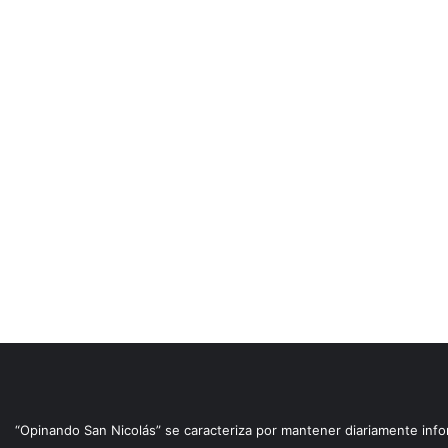
“Opinando San Nicolás” se caracteriza por mantener diariamente info