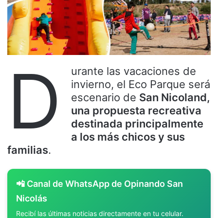
D
urante las vacaciones de
invierno, el Eco Parque será
escenario de
San Nicoland,
una propuesta recreativa
destinada principalmente
a los más chicos y sus
familias
.
📲 Canal de WhatsApp de Opinando San
Nicolás
Recibí las últimas noticias directamente en tu celular.