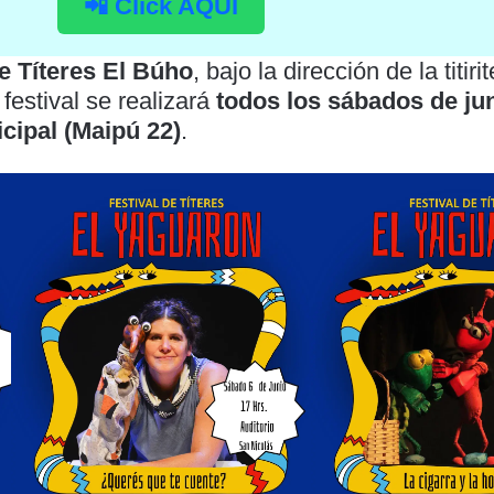
📲 Click AQUÍ
e Títeres El Búho
, bajo la dirección de la titiri
l festival se realizará
todos los sábados de jun
cipal (Maipú 22)
.