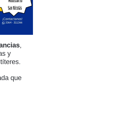
fancias
,
as y
títeres.
iada que