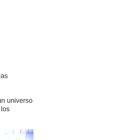
las
un universo
 los