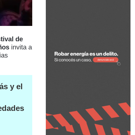
tival de
ños
invita a
ias
ás y el
vedades