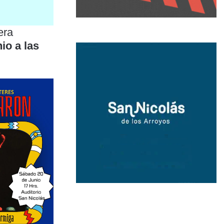
tera
io a las