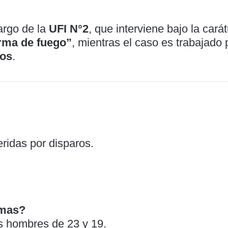
argo de la
UFI N°2
, que interviene bajo la cará
arma de fuego”
, mientras el caso es trabajado 
cos
.
ridas por disparos.
imas?
s hombres de 23 y 19.