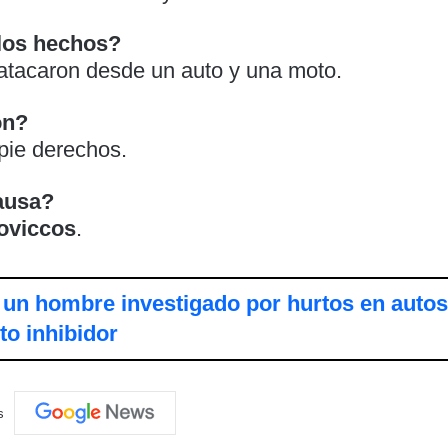
los hechos?
 atacaron desde un auto y una moto.
on?
 pie derechos.
causa?
oviccos
.
un hombre investigado por hurtos en autos
to inhibidor
s