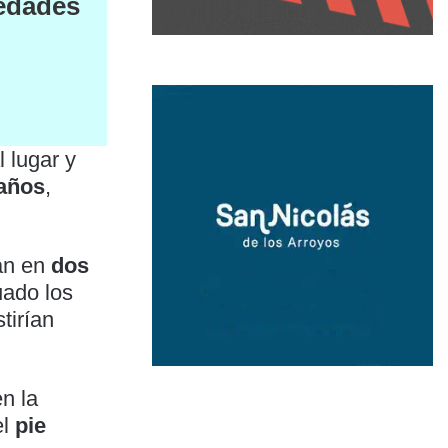
vedades
l lugar y
 años
,
ban en
dos
uado los
tirían
n la
el
pie