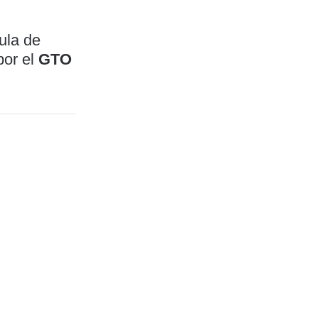
tula de
por el
GTO