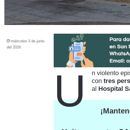
miércoles 3 de junio
del 2026
U
n violento ep
con
tres per
al
Hospital S
¡Mantene