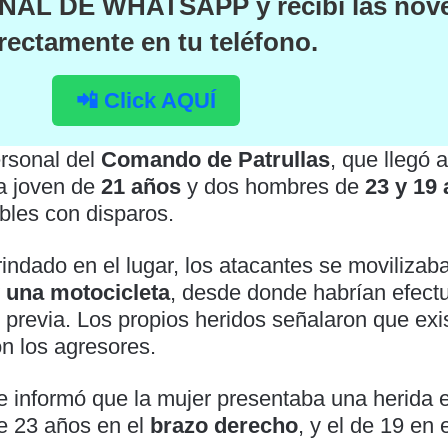
NAL DE WHATSAPP
y recibí las no
rectamente en tu teléfono.
📲 Click AQUÍ
ersonal del
Comando de Patrullas
, que llegó a
na joven de
21 años
y dos hombres de
23 y 19
bles con disparos.
rindado en el lugar, los atacantes se moviliza
y una motocicleta
, desde donde habrían efect
 previa. Los propios heridos señalaron que exis
n los agresores.
e informó que la mujer presentaba una herida e
de 23 años en el
brazo derecho
, y el de 19 en 