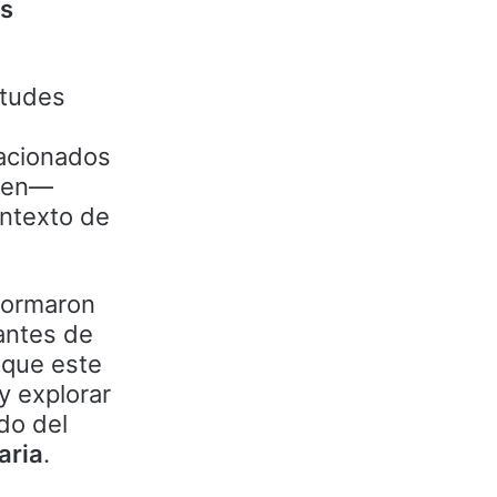
as
etudes
lacionados
enen—
ntexto de
 formaron
antes de
 que este
y explorar
do del
aria
.