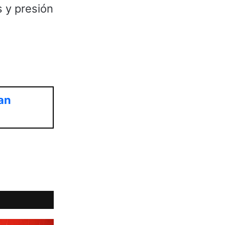
s y presión
an