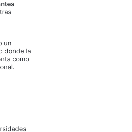
antes
tras
o un
to donde la
senta como
onal.
rsidades