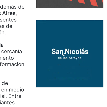
además de
s Aires
,
esentes
eas de
ón.
la
u cercanía
miento
a formación
n de
o en medio
al. Entre
iantes