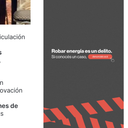
iculación
s
,
en
novación
nes de
os