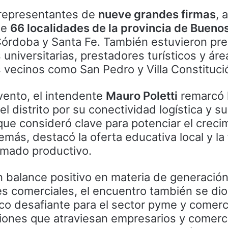
 representantes de
nueve grandes firmas
, 
de
66 localidades de la provincia de Bueno
 Córdoba y Santa Fe. También estuvieron pr
 universitarias, prestadores turísticos y ár
 vecinos como San Pedro y Villa Constituci
vento, el intendente
Mauro Poletti
remarcó 
l distrito por su conectividad logística y s
 que consideró clave para potenciar el creci
demás, destacó la oferta educativa local y l
ramado productivo.
n balance positivo en materia de generació
s comerciales, el encuentro también se di
o desafiante para el sector pyme y comerci
ciones que atraviesan empresarios y comerc