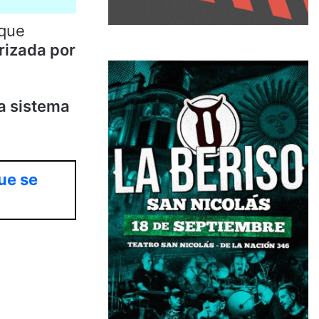
 que
rizada por
a sistema
ue se