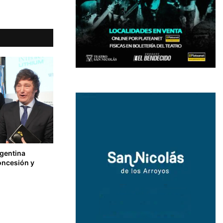
rgentina
oncesión y