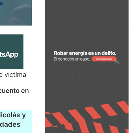
o víctima
cuento en
icolás y
edades