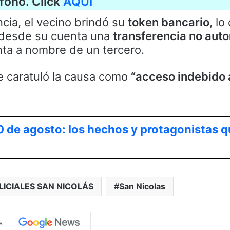
fono. Click
AQUÍ
cia, el vecino brindó su
token bancario
, lo
a desde su cuenta una
transferencia no auto
ta a nombre de un tercero.
e caratuló la causa como
“acceso indebido 
0 de agosto: los hechos y protagonistas q
LICIALES SAN NICOLÁS
San Nicolas
s