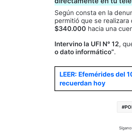
directamente en tu telé
Según consta en la denun
permitió que se realizar
$340.000
hacia una cuen
Intervino la UFI N° 12
, qu
o dato informático”
.
LEER: Efemérides del 1
recuerdan hoy
PO
Sígano