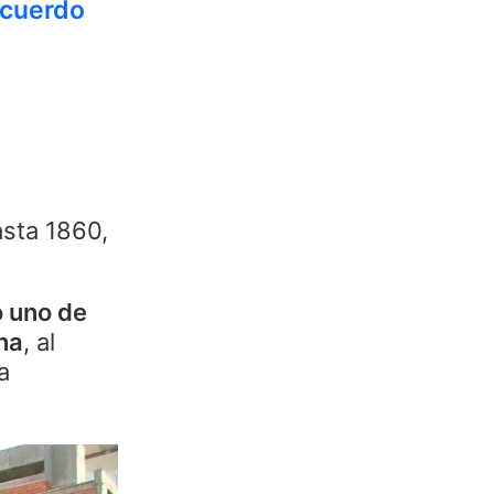
acuerdo
asta 1860,
 uno de
ina
, al
a