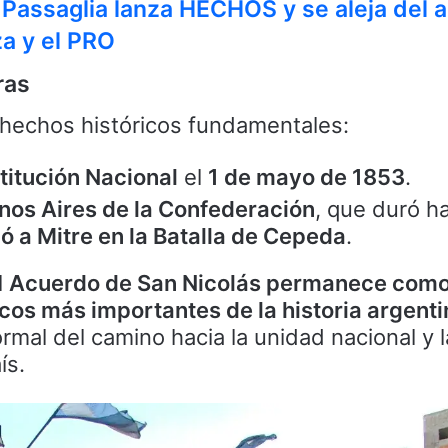
 Passaglia lanza HECHOS y se aleja del 
za y el PRO
ras
s hechos históricos fundamentales:
titución Nacional
el
1 de mayo de 1853
.
nos Aires de la Confederación
, que duró h
ó a Mitre en la Batalla de Cepeda
.
l
Acuerdo de San Nicolás permanece como
ídicos más importantes de la historia argent
ormal del camino hacia la unidad nacional y l
ís.