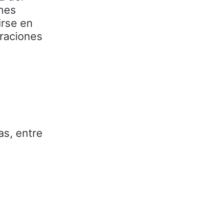
ones
irse en
eraciones
as, entre