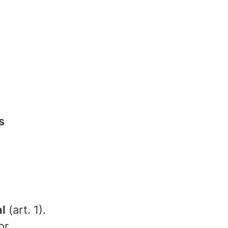
s
l
(art. 1).
or