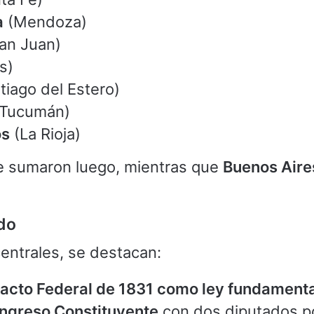
a
(Mendoza)
an Juan)
s)
tiago del Estero)
Tucumán)
os
(La Rioja)
 sumaron luego, mientras que
Buenos Aire
do
entrales, se destacan:
acto Federal de 1831 como ley fundamenta
ngreso Constituyente
con dos diputados p