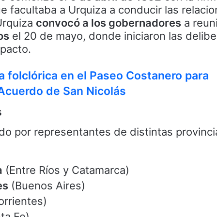
ue facultaba a Urquiza a conducir las relaci
Urquiza
convocó a los gobernadores
a reun
os
el 20 de mayo, donde iniciaron las delib
pacto.
a folclórica en el Paseo Costanero para
Acuerdo de San Nicolás
s
o por representantes de distintas provinci
a
(Entre Ríos y Catamarca)
es
(Buenos Aires)
rrientes)
ta Fe)