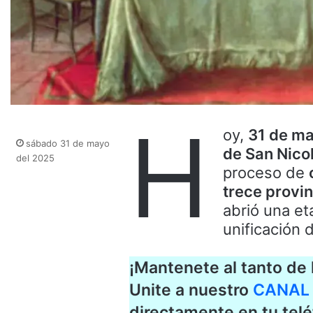
H
oy,
31 de m
sábado 31 de mayo
de San Nico
del 2025
proceso de
trece provin
abrió una et
unificación d
¡Mantenete al tanto de l
Unite a nuestro
CANAL
directamente en tu telé