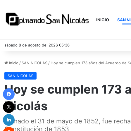
INICIO
SAN N
sábado 8 de agosto del 2026 05:36
Inicio
/
SAN NICOLÁS
/
Hoy se cumplen 173 años del Acuerdo de S
SAN NICOLÁS
Hoy se cumplen 173 
Facebook
Nicolás
X
LinkedIn
Firmado el 31 de mayo de 1852, fue recha
Reddit
Constitución de 1853