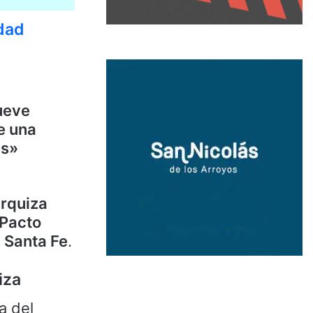
idad
ueve
e una
es»
Urquiza
l Pacto
 Santa Fe
.
iza
a del