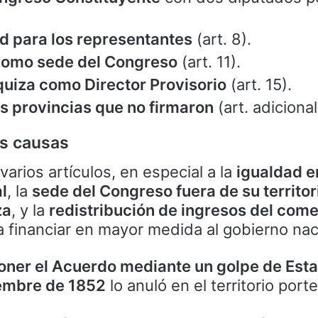
d para los representantes
(art. 8).
 como sede del Congreso
(art. 11).
iza como Director Provisorio
(art. 15).
las provincias que no firmaron
(art. adicional
us causas
varios artículos, en especial a la
igualdad e
l
, la
sede del Congreso fuera de su territor
za
, y la
redistribución de ingresos del come
 a financiar en mayor medida al gobierno nac
oner el Acuerdo mediante un golpe de Est
iembre de 1852
lo anuló en el territorio port