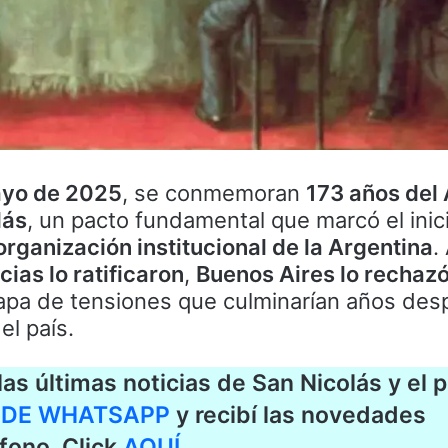
ayo de 2025
, se conmemoran
173 años del
lás
, un pacto fundamental que marcó el inic
organización institucional de la Argentina
.
cias lo ratificaron
,
Buenos Aires lo rechaz
apa de tensiones que culminarían años des
el país.
as últimas noticias de San Nicolás y el p
 DE WHATSAPP
y recibí las novedades
fono. Click
AQUÍ