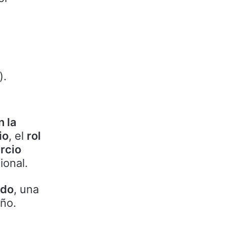
).
n la
io
, el
rol
rcio
ional.
ado
, una
eño.