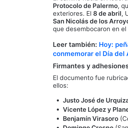
Protocolo de Palermo
, q
exteriores. El
8 de abril
, 
San Nicolás de los Arroy
que desembocaron en el 
Leer también:
Hoy: peñ
conmemorar el Día del 
Firmantes y adhesione
El documento fue rubricad
ellos:
Justo José de Urquiz
Vicente López y Plan
Benjamín Virasoro
(Co
Domingo Crespo
(San