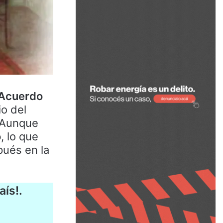
 Acuerdo
io del
 Aunque
ó
, lo que
pués en la
aís!.