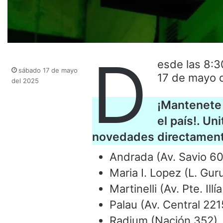
D
esde las 8:3
sábado 17 de mayo
17 de mayo d
del 2025
¡Mantenete 
el país!. Un
novedades directamente
Andrada (Av. Savio 60
Maria I. Lopez (L. Gur
Martinelli (Av. Pte. Illí
Palau (Av. Central 221
Radium (Nación 352)