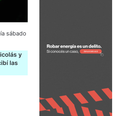
día sábado
icolás y
ibí las