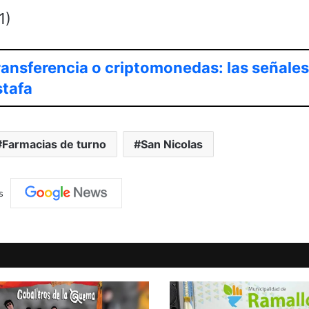
1)
ransferencia o criptomonedas: las señale
stafa
Farmacias de turno
San Nicolas
s