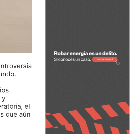
ontroversia
mundo.
ños
 y
atoria, el
es que aún