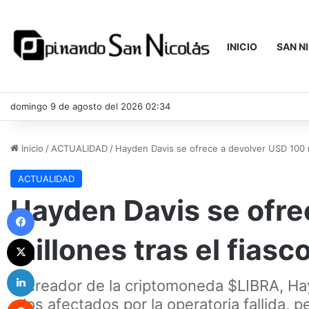
INICIO
SAN N
domingo 9 de agosto del 2026 02:34
Inicio
/
ACTUALIDAD
/
Hayden Davis se ofrece a devolver USD 100 m
ACTUALIDAD
Hayden Davis se ofre
Facebook
millones tras el fias
X
LinkedIn
El creador de la criptomoneda $LIBRA, Ha
Reddit
a los afectados por la operatoria fallida,