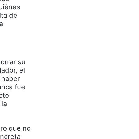
quiénes
lta de
a
orrar su
ador, el
o haber
unca fue
cto
 la
aro que no
oncreta