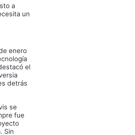
sto a
ecesita un
 de enero
ecnología
 destacó el
versia
es detrás
vis se
mpre fue
royecto
. Sin