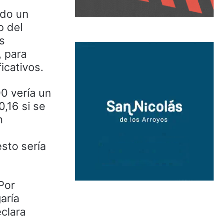
ado un
o del
s
, para
icativos.
0 vería un
,16 si se
n
sto sería
Por
aría
clara