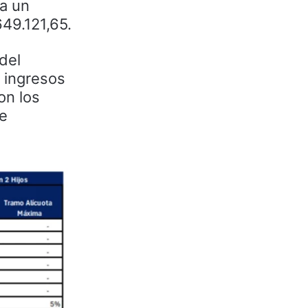
a un
49.121,65.
del
 ingresos
on los
se