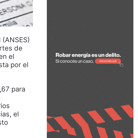
al (ANSES)
rtes de
en el
ta por el
,67 para
rios
as, el
sto