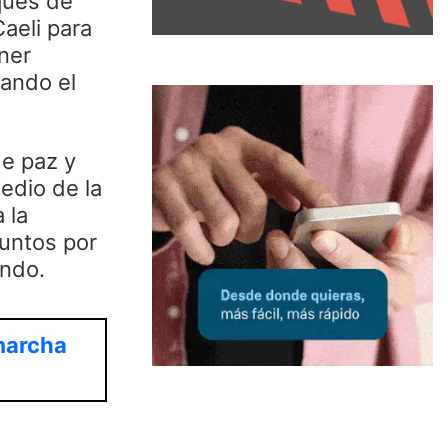
ques de
aeli para
ner
lando el
de paz y
edio de la
 la
juntos por
undo.
marcha