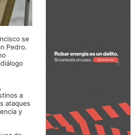
ancisco se
an Pedro.
mo
 diálogo
,
stinos a
os ataques
gencia y