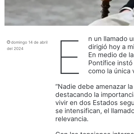
E
n un llamado u
domingo 14 de abril
dirigió hoy a 
del 2024
En medio de la 
Pontífice instó
como la única v
“Nadie debe amenazar la 
destacando la importancia
vivir en dos Estados seg
se intensifican, el llama
relevancia.