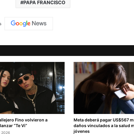
PAPA FRANCISCO
s
llejero Fino volvieron a
Meta deberá pagar US$567 mi
lanzar “Te Vi”
daños vinculados a la salud 
jóvenes
e 2026