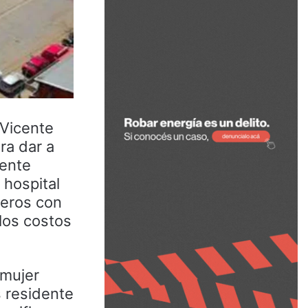
 Vicente
ra dar a
mente
 hospital
njeros con
 los costos
 mujer
s residente