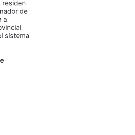
o residen
ernador de
a a
vincial
el sistema
de