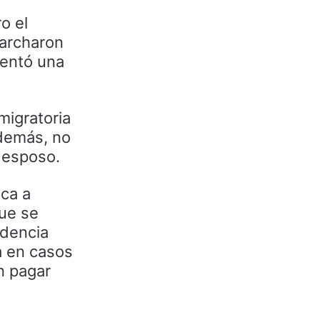
o el
marcharon
sentó una
migratoria
Además, no
 esposo.
ica a
que se
idencia
a en casos
n pagar