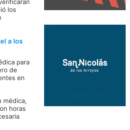
erificaran
ió los
e
el a los
édica para
ero de
dentes en
ón médica,
ron horas
cesaria