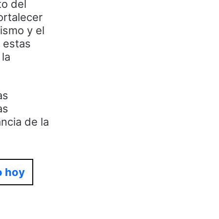
to del
ortalecer
ismo y el
 estas
la
as
as
ncia de la
o hoy