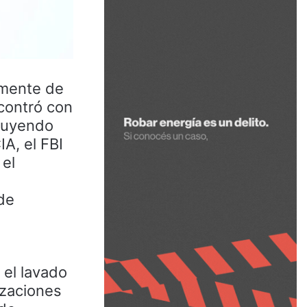
temente de
contró con
cluyendo
A, el FBI
 el
de
 el lavado
nizaciones