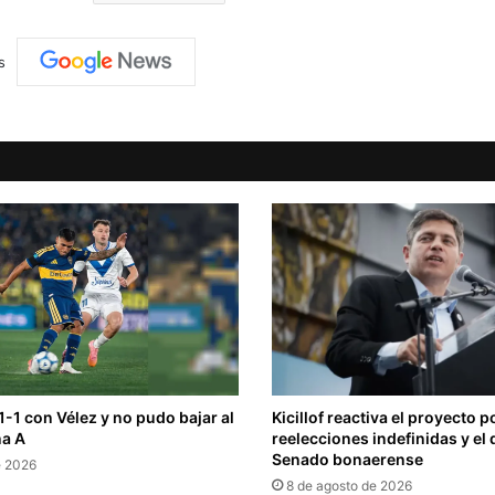
s
-1 con Vélez y no pudo bajar al
Kicillof reactiva el proyecto p
na A
reelecciones indefinidas y el 
Senado bonaerense
e 2026
8 de agosto de 2026