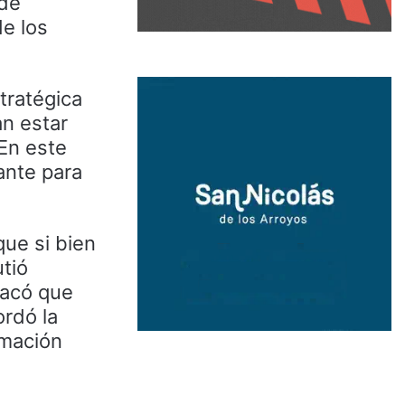
 de
de los
tratégica
an estar
En este
ante para
que si bien
tió
tacó que
ordó la
rmación