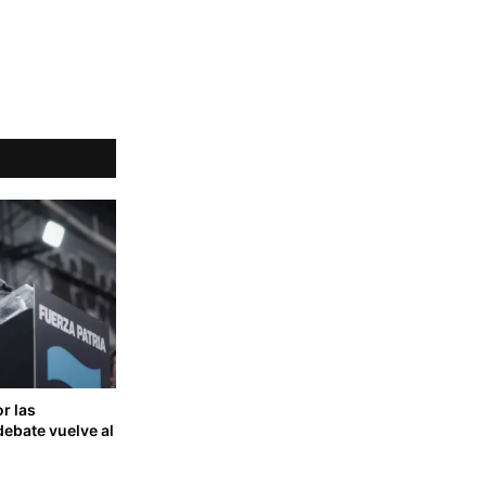
or las
debate vuelve al