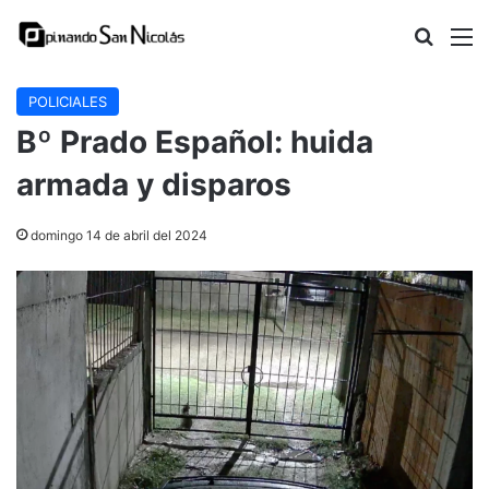
Buscar
M
POLICIALES
Bº Prado Español: huida
armada y disparos
domingo 14 de abril del 2024