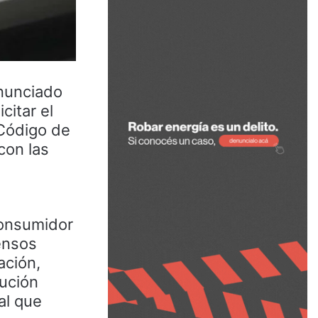
anunciado
citar el
 Código de
con las
 Consumidor
Censos
ación,
ución
al que