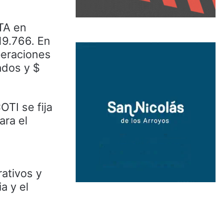
TA en
19.766. En
peraciones
ados y $
OTI se fija
ara el
rativos y
a y el