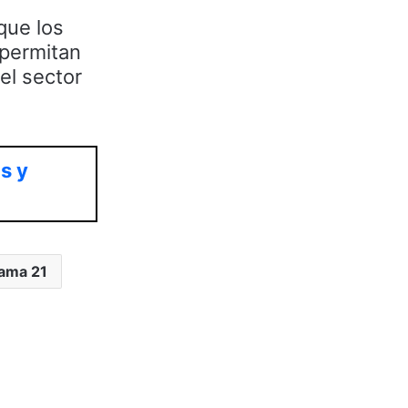
que los
 permitan
el sector
s y
ama 21