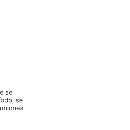
ue se
íodo, se
euniones