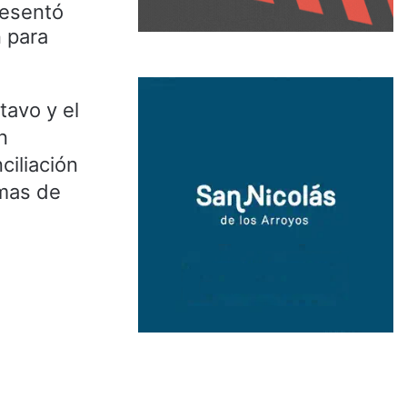
resentó
n para
tavo y el
n
ciliación
rmas de