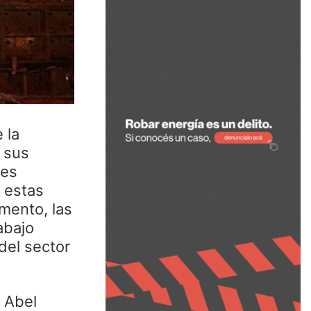
 la
e sus
ces
n estas
mento, las
abajo
 del sector
 Abel