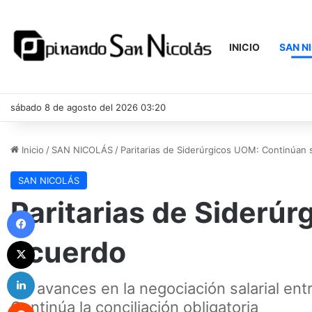
INICIO
SAN N
sábado 8 de agosto del 2026 03:20
Inicio
/
SAN NICOLÁS
/
Paritarias de Siderúrgicos UOM: Continúan 
SAN NICOLÁS
Paritarias de Siderú
Facebook
acuerdo
X
LinkedIn
Sin avances en la negociación salarial en
Reddit
Continúa la conciliación obligatoria