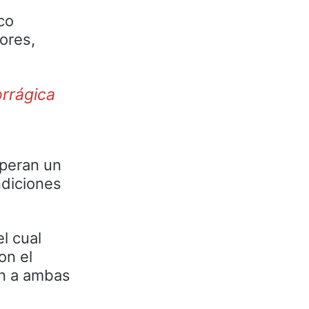
co
ores,
rrágica
speran un
ndiciones
l cual
on el
an a ambas