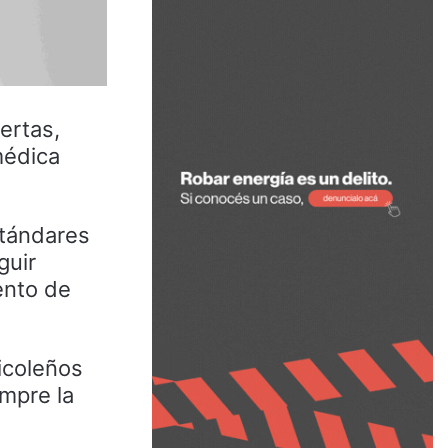
ertas,
médica
stándares
guir
ento de
nicoleños
mpre la