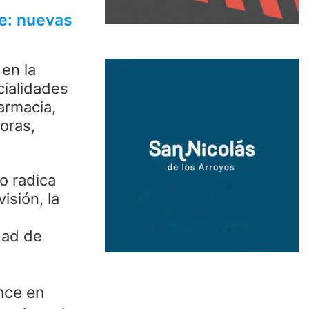
te: nuevas
 en la
cialidades
farmacia,
oras,
o radica
isión, la
dad de
nce en