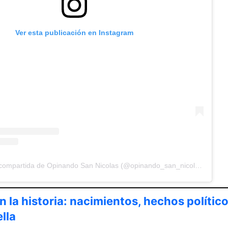
Ver esta publicación en Instagram
Una publicación compartida de Opinando San Nicolas (@opinando_san_nicolas)
 la historia: nacimientos, hechos político
lla