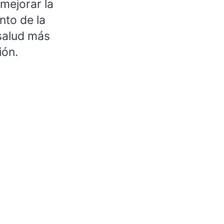
mejorar la
nto de la
 salud más
ión.