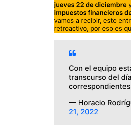
jueves 22 de diciembre
y
impuestos financieros del
vamos a recibir, esto entr
retroactivo, por eso es q
Con el equipo est
transcurso del dí
correspondientes
— Horacio Rodríg
21, 2022