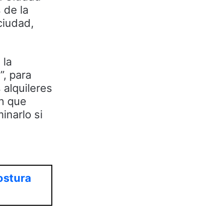
 de la
ciudad,
 la
”, para
 alquileres
on que
inarlo si
ostura