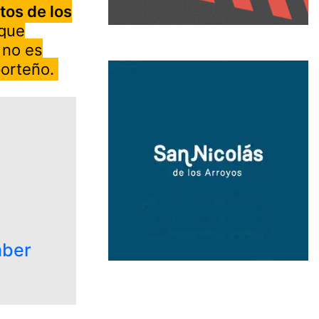
tos de los
 que
e no es
porteño.
ber