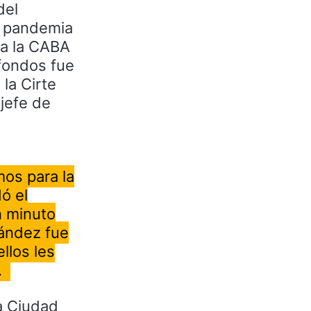
del
a pandemia
 a la CABA
 fondos fue
la Cirte
 jefe de
os para la
ó el
n minuto
nández fue
llos les
.
la Ciudad