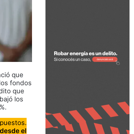
nció que
 los fondos
édito que
bajó los
5%.
mpuestos.
 desde el