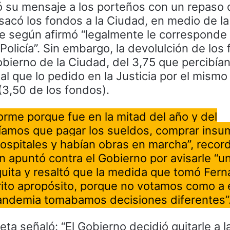
ó su mensaje a los porteños con un repaso 
sacó los fondos a la Ciudad, en medio de l
ue según afirmó “legalmente le corresponde
Policía”. Sin embargo, la devolulción de los
obierno de la Ciudad, del 3,75 que percibían 
gual que lo pedido en la Justicia por el mismo
3,50 de los fondos).
rme porque fue en la mitad del año y del
amos que pagar los sueldos, comprar insum
ospitales y habían obras en marcha”, record
en apuntó contra el Gobierno por avisarle “u
quita y resaltó que la medida que tomó Fer
trito apropósito, porque no votamos como a e
pandemia tomabamos decisiones diferentes”
ta señaló: “El Gobierno decidió quitarle a 