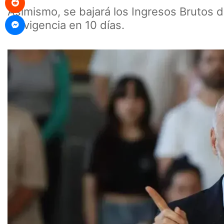
Asimismo, se bajará los Ingresos Brutos d
Messenger
en vigencia en 10 días.