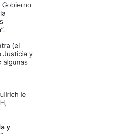
l Gobierno
la
as
”.
tra (el
 Justicia y
o algunas
llrich le
HH,
la y
”
,