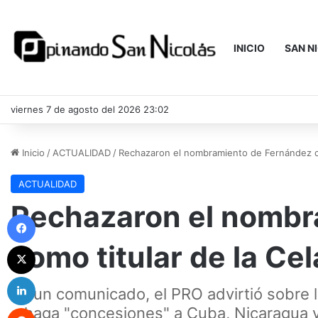
INICIO
SAN N
viernes 7 de agosto del 2026 23:02
Inicio
/
ACTUALIDAD
/
Rechazaron el nombramiento de Fernández co
ACTUALIDAD
Rechazaron el nombr
Facebook
como titular de la Ce
X
LinkedIn
En un comunicado, el PRO advirtió sobre l
Reddit
o haga "concesiones" a Cuba, Nicaragua y