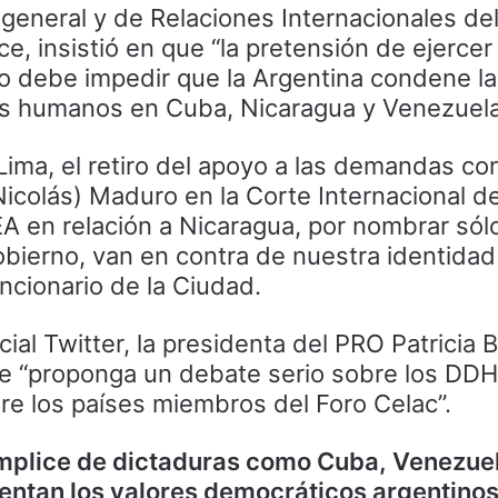
o general y de Relaciones Internacionales de
e, insistió en que “la pretensión de ejercer 
no debe impedir que la Argentina condene l
os humanos en Cuba, Nicaragua y Venezuela
Lima, el retiro del apoyo a las demandas con
colás) Maduro en la Corte Internacional de
EA en relación a Nicaragua, por nombrar sól
obierno, van en contra de nuestra identidad
uncionario de la Ciudad.
ial Twitter, la presidenta del PRO Patricia Bu
que “proponga un debate serio sobre los DD
re los países miembros del Foro Celac”.
ómplice de dictaduras como Cuba, Venezue
entan los valores democráticos argentinos