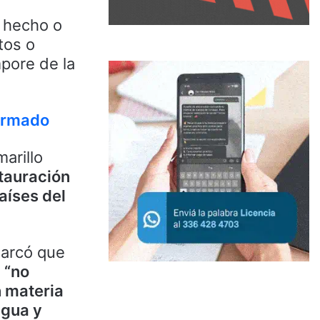
a hecho o
tos o
mpore de la
formado
arillo
tauración
aíses del
marcó que
o
“no
n materia
agua y