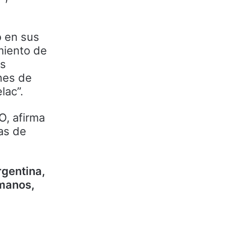
ó en sus
miento de
ás
nes de
lac”.
O, afirma
nas de
rgentina,
umanos,