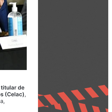
itular de
s (Celac)
,
a,