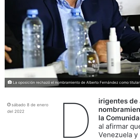
La oposición rechazó el nombramiento de Alberto Fernández como titular
D
irigentes de
sábado 8 de enero
nombramient
del 2022
la Comunida
al afirmar q
Venezuela y 