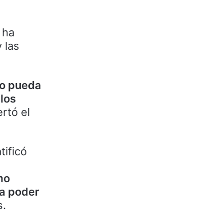
 ha
 las
 o pueda
 los
ertó el
tificó
mo
ra poder
s.