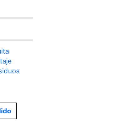
ita
taje
esiduos
dido