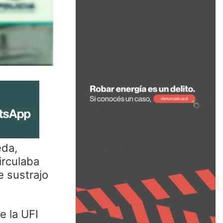
eda,
irculaba
e sustrajo
e la UFI