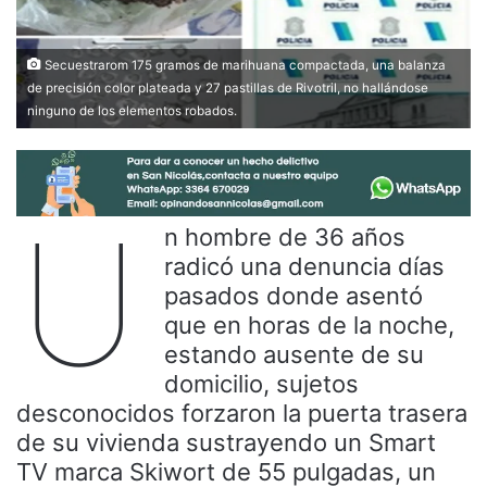
Secuestrarom 175 gramos de marihuana compactada, una balanza
de precisión color plateada y 27 pastillas de Rivotril, no hallándose
ninguno de los elementos robados.
U
n hombre de 36 años
radicó una denuncia días
pasados donde asentó
que en horas de la noche,
estando ausente de su
domicilio, sujetos
desconocidos forzaron la puerta trasera
de su vivienda sustrayendo un Smart
TV marca Skiwort de 55 pulgadas, un