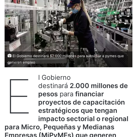
El Gobierno destinará $2.000 millones para subsidiar a pymes que
generen empleo
E
l Gobierno
destinará
2.000 millones de
pesos
para
financiar
proyectos de capacitación
estratégicos que tengan
impacto sectorial o regional
para Micro, Pequeñas y Medianas
Empresas (MiPyMEs) que generen