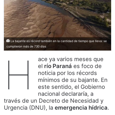
La bajante es récord también en la cantidad de tiempo que lleva: se
cumplieron más de 730 días
H
ace ya varios meses que
el
río Paraná
es foco de
noticia por los récords
mínimos de su bajante. En
este sentido, el Gobierno
nacional declararía, a
través de un Decreto de Necesidad y
Urgencia (DNU), la
emergencia hídrica
.