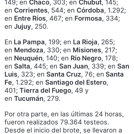
149; en
Chaco
, 303; en
Chubut
, 145;
en
Corrientes
, 544; en
Córdoba
, 1.292;
en
Entre Ríos
, 467; en
Formosa
, 334;
en
Jujuy
, 250.
En
La Pampa
, 199; en
La Rioja
, 265;
en
Mendoza
, 330; en
Misiones
, 217;
en
Neuquén
, 140; en
Río Negro
, 178;
en
Salta
, 445; en
San Juan
, 339; en
San
Luis
, 323; en
Santa Cruz
, 76; en
Santa
Fe
, 1.292; en
Santiago del Estero
,
401;
Tierra del Fuego
, 49 y
en
Tucumán
, 279.
Por otra parte, en las últimas 24 horas,
fueron realizados 79.364 testeos.
Desde el inicio del brote, se llevaron a