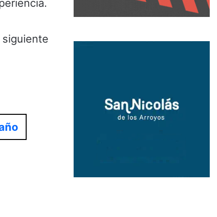
periencia.
 siguiente
 año