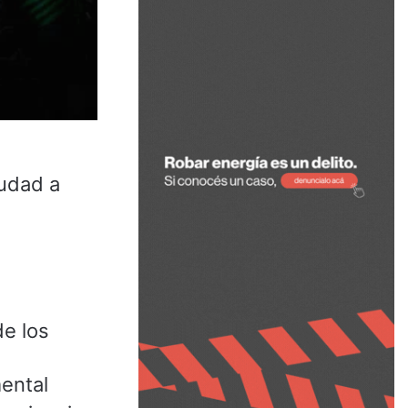
iudad a
de los
mental