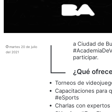
L
a Ciudad de Bu
martes 20 de julio
#AcademiaDeVid
del 2021
participar.
¿Qué ofrece 
Torneos de videojueg
Capacitaciones para qu
#eSports
Charlas con expertos p