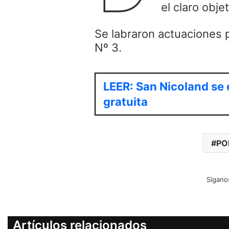
el claro obje
Se labraron actuaciones p
Nº 3.
LEER: San Nicoland se 
gratuita
PO
Sígano
Artículos relacionados