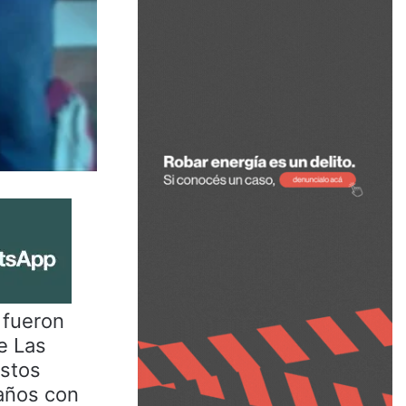
 fueron
e Las
Éstos
 años con