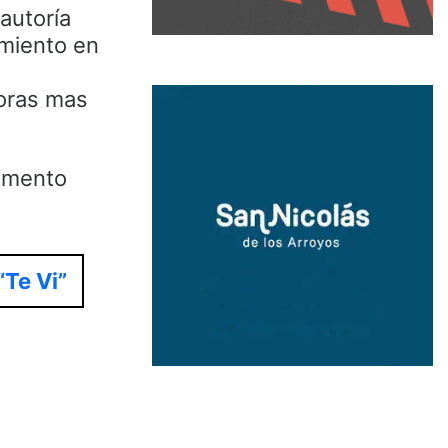
 autoría
amiento en
horas mas
tamento
“Te Vi”