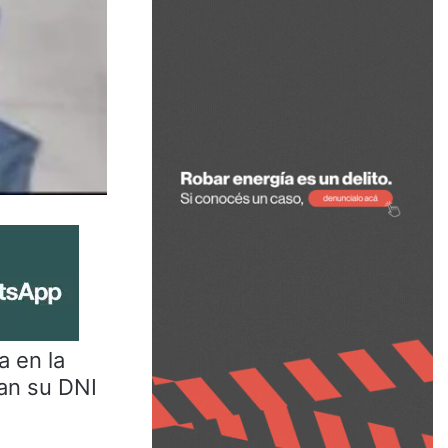
a en la
ran su DNI