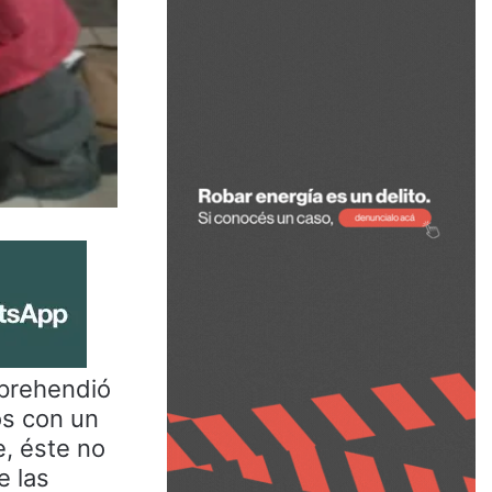
aprehendió
os con un
, éste no
e las