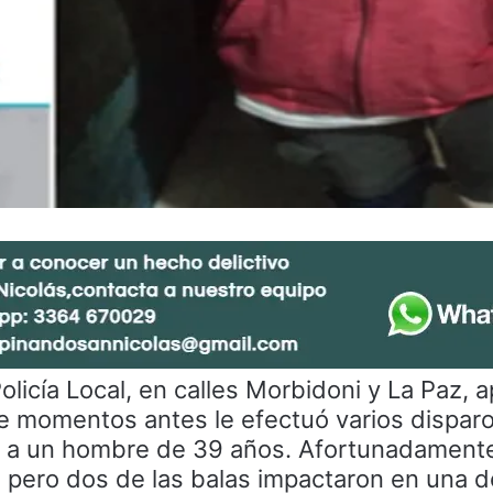
Policía Local, en calles Morbidoni y La Paz, 
ue momentos antes le efectuó varios dispar
 a un hombre de 39 años. Afortunadamente
s pero dos de las balas impactaron en una d