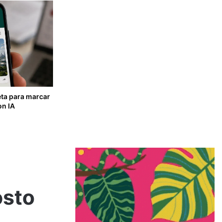
ta para marcar
on IA