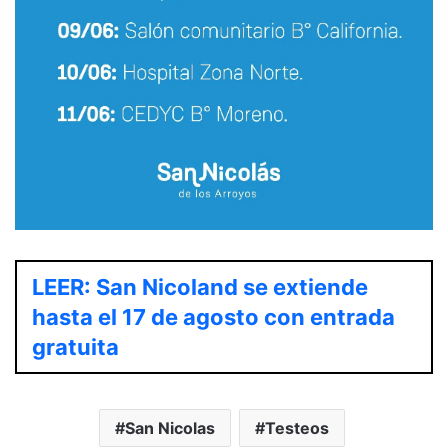
LEER: San Nicoland se extiende
hasta el 17 de agosto con entrada
gratuita
San Nicolas
Testeos