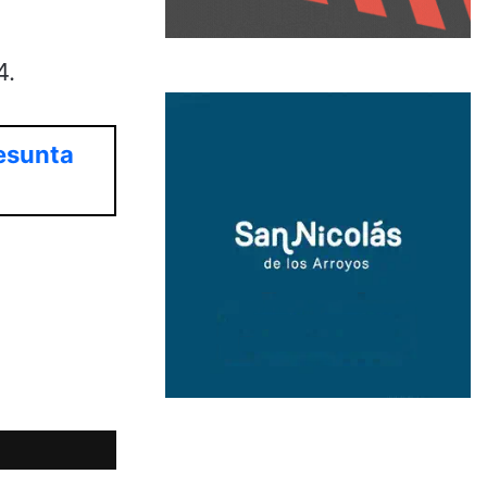
4.
resunta