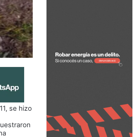
11, se hizo
cuestraron
na