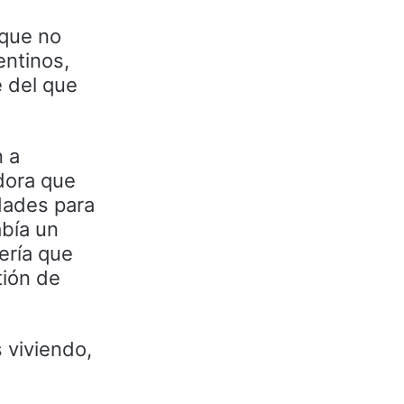
 que no
entinos,
e del que
n a
dora que
idades para
abía un
ería que
tión de
 viviendo,