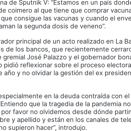
na de Sputnik V: “Estamos en un país dond
e coimero al que tiene que comprar vacuna
 que consigue las vacunas y cuando el en
laman la segunda dosis de veneno”.
rador principal de un acto realizado en La Ba
es de los bancos, que recientemente cerrar
ente gremial José Palazzo y el gobernador bo
o pidió reflexionar sobre el proceso elector
e año y no olvidar la gestión del ex preside
especialmente en la deuda contraída con e
“Entiendo que la tragedia de la pandemia no
por favor no olvidemos desde dónde parti
e y apellido y están en los canales de tel
o supieron hacer”, introdujo.