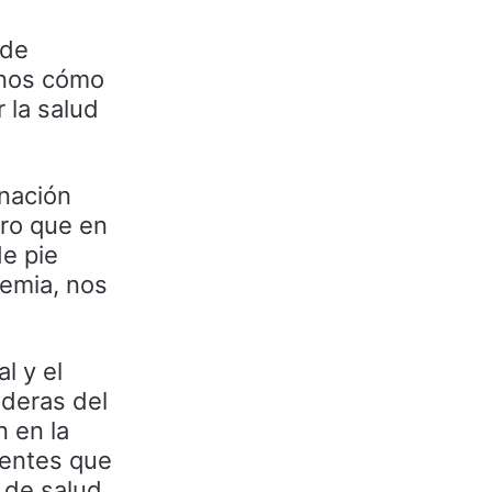
 de
rnos cómo
 la salud
unación
uro que en
e pie
demia, nos
l y el
ideras del
n en la
tentes que
 de salud,