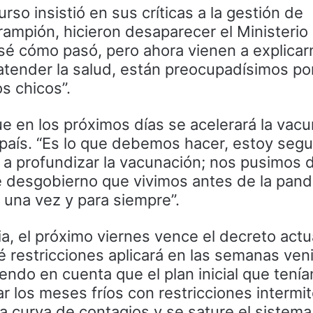
rso insistió en sus críticas a la gestión de
rampión, hicieron desaparecer el Ministerio
o sé cómo pasó, pero ahora vienen a explica
tender la salud, están preocupadísimos por
s chicos”.
ue en los próximos días se acelerará la vac
 país. “Es lo que debemos hacer, estoy seg
 a profundizar la vacunación; nos pusimos d
e desgobierno que vivimos antes de la pan
una vez y para siempre”.
a, el próximo viernes vence el decreto actua
 restricciones aplicará en las semanas ven
endo en cuenta que el plan inicial que tenía
r los meses fríos con restricciones intermi
 curva de contagios y se sature el sistema