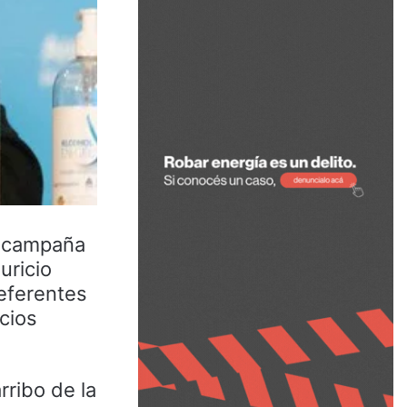
a campaña
uricio
referentes
cios
rribo de la