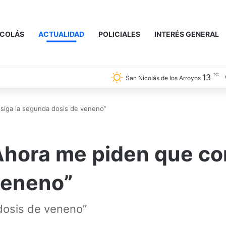
ICOLÁS
ACTUALIDAD
POLICIALES
INTERÉS GENERAL
℃
13
San Nicolás de los Arroyos
siga la segunda dosis de veneno”
Ahora me piden que co
veneno”
dosis de veneno”