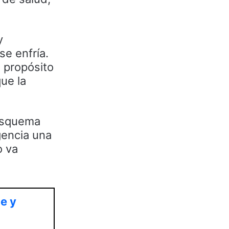
y
se enfría.
 propósito
ue la
 esquema
gencia una
o va
e y