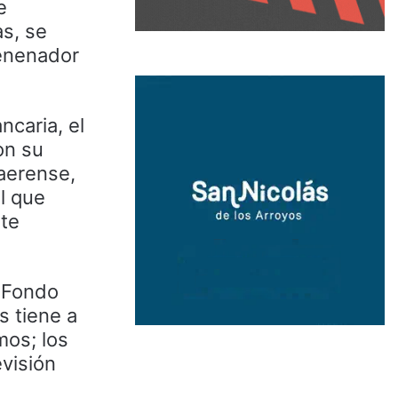
e
s, se
venenador
ncaria, el
on su
naerense,
al que
nte
l Fondo
s tiene a
mos; los
evisión