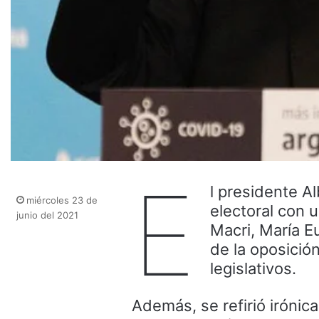
E
l presidente A
miércoles 23 de
electoral con u
junio del 2021
Macri, María Eu
de la oposició
legislativos.
Además, se refirió irónic