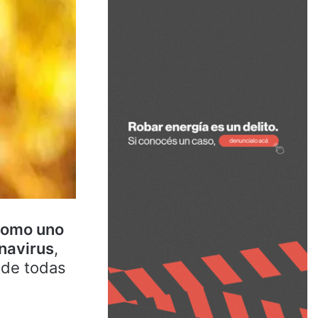
 como uno
navirus
,
 de todas