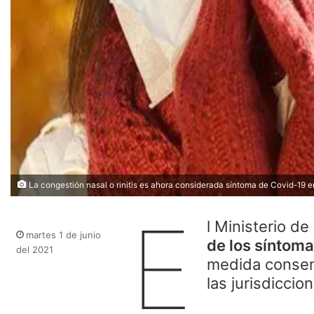
La congestión nasal o rinitis es ahora considerada síntoma de Covid-19 e
E
l Ministerio de
martes 1 de junio
de los síntoma
del 2021
medida consen
las jurisdiccio