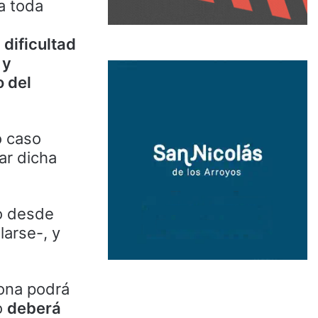
a toda
 dificultad
 y
o del
o caso
ar dicha
o desde
larse-, y
sona podrá
o
deberá