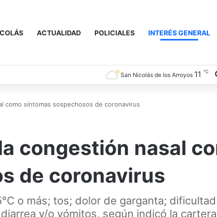
ICOLÁS
ACTUALIDAD
POLICIALES
INTERÉS GENERAL
℃
11
San Nicolás de los Arroyos
asal como síntomas sospechosos de coronavirus
y la congestión nasal c
s de coronavirus
°C o más; tos; dolor de garganta; dificultad
diarrea y/o vómitos, según indicó la cartera