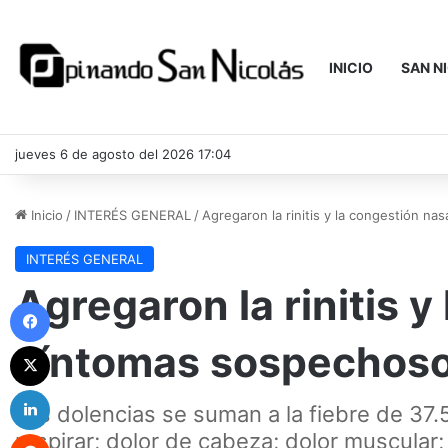
INICIO
SAN N
jueves 6 de agosto del 2026 17:04
Inicio
/
INTERÉS GENERAL
/
Agregaron la rinitis y la congestión n
INTERÉS GENERAL
Agregaron la rinitis 
Facebook
síntomas sospechoso
X
LinkedIn
Las dolencias se suman a la fiebre de 37.5
Reddit
respirar; dolor de cabeza; dolor muscular; 