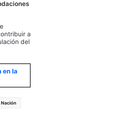
endaciones
de
ontribuir a
ulación del
 en la
a Nación