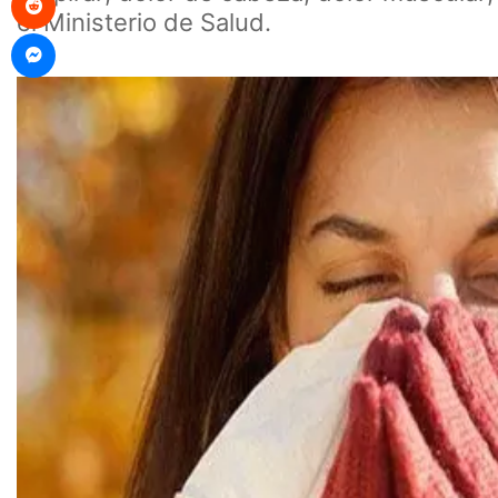
el Ministerio de Salud.
Messenger