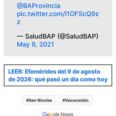
@BAProvincia
pic.twitter.com/l1OFScQ9z
z
— SaludBAP (@SaludBAP)
May 8, 2021
LEER: Efemérides del 9 de agosto
de 2026: qué pasó un día como hoy
San Nicolas
Vacunación