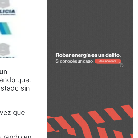
 un
iando que,
estado sin
 vez que
ontrando en