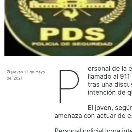
P
ersonal de la 
jueves 13 de mayo
llamado al 91
del 2021
tras una discu
intención de qu
El joven, segú
amenaza con actuar de 
Personal policial logra i