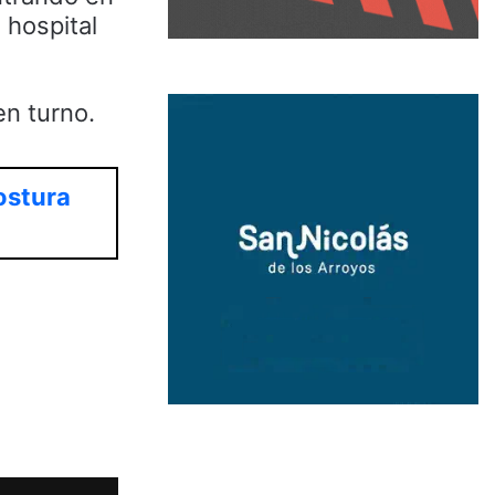
 hospital
en turno.
ostura