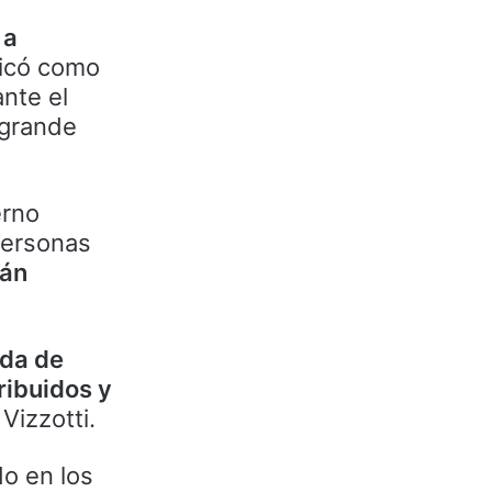
 a
ficó como
ante el
 grande
erno
personas
rán
ada de
ribuidos y
 Vizzotti.
o en los