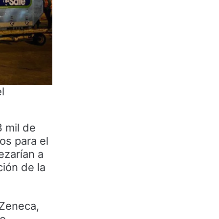
l
 mil de
os para el
ezarían a
ción de la
aZeneca,