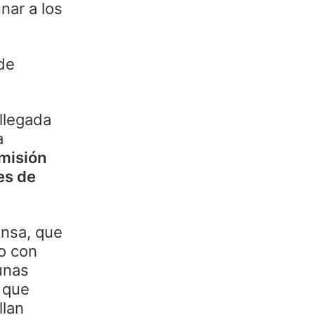
nar a los
de
llegada
a
omisión
es de
ensa, que
o con
cunas
o que
llan