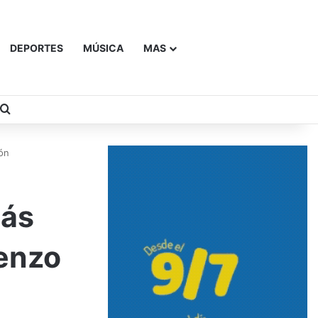
DEPORTES
MÚSICA
MAS
Buscar
ión
más
ienzo