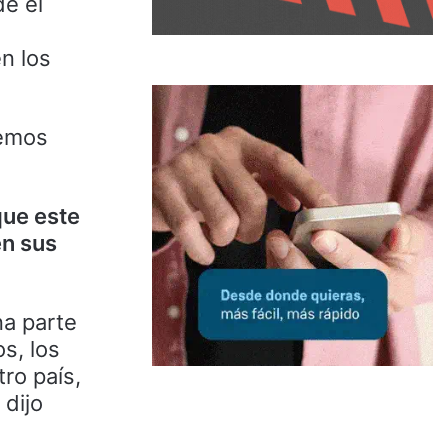
e el
n los
hemos
que este
en sus
na parte
s, los
ro país,
 dijo