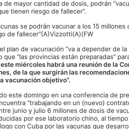
da de mayor cantidad de dosis, podrán “vacu
ue tienen riesgo de fallecer”.
acunas se podrán vacunar a los 15 millones 
o de fallecer”(A)Vizzotti(A)(FW
el plan de vacunación “va a depender de la 
o que “las provincias están preparadas” par
e
este miércoles habrá una reunión de la C
nes, de la que surgirán las recomendacion
a vacunación objetivo”.
ado este domingo en una conferencia de pr
encuentra “trabajando en un (nuevo) contrat
ntre junio y julio 6 millones de dosis de va
ducidas por ese laboratorio chino, al tiemp
álogo con Cuba por las vacunas que desarro