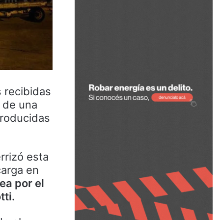
 recibidas
a de una
producidas
rrizó esta
carga en
ea por el
ti.