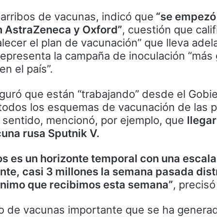
 arribos de vacunas, indicó que
“se empezó
n AstraZeneca y Oxford”
, cuestión que cali
alecer el plan de vacunación” que lleva adel
representa la campaña de inoculación “más
n el país”.
guró que están “trabajando” desde el Gobi
 todos los esquemas de vacunación de las 
se sentido, mencionó, por ejemplo, que
llega
una rusa Sputnik V.
os es un horizonte temporal con una escal
te, casi 3 millones la semana pasada dist
ínimo que recibimos esta semana”
, precisó
jo de vacunas importante que se ha generad