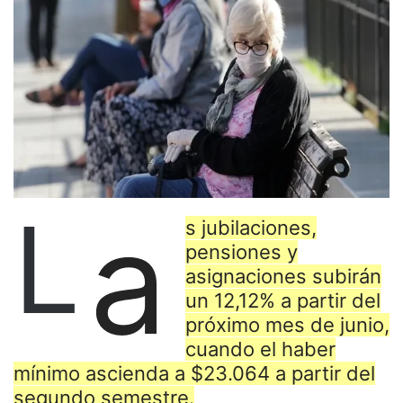
L
a
s jubilaciones,
pensiones y
asignaciones subirán
un 12,12% a partir del
próximo mes de junio,
cuando el haber
mínimo ascienda a $23.064 a partir del
segundo semestre.