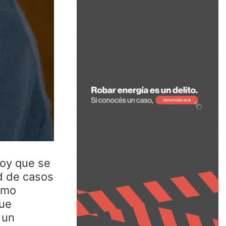
hoy que se
ad de casos
como
que
 un