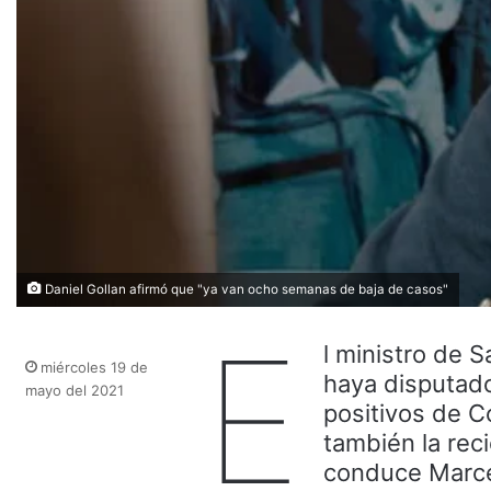
Daniel Gollan afirmó que "ya van ocho semanas de baja de casos"
E
l ministro de 
miércoles 19 de
haya disputado
mayo del 2021
positivos de C
también la re
conduce Marcel