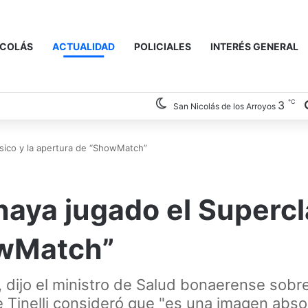
ICOLÁS
ACTUALIDAD
POLICIALES
INTERÉS GENERAL
℃
3
San Nicolás de los Arroyos
ásico y la apertura de “ShowMatch”
 haya jugado el Superc
owMatch”
 dijo el ministro de Salud bonaerense sobre
e Tinelli consideró que "es una imagen abs