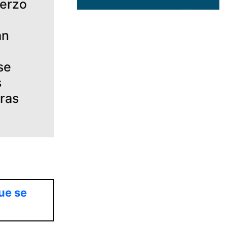
uerzo
an
se
s
ras
ue se