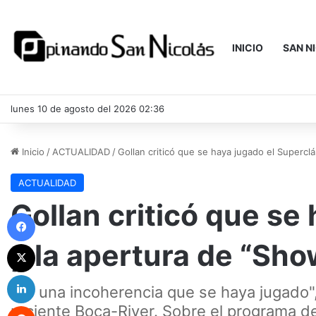
INICIO
SAN N
lunes 10 de agosto del 2026 02:36
Inicio
/
ACTUALIDAD
/
Gollan criticó que se haya jugado el Supercl
ACTUALIDAD
Gollan criticó que se
Facebook
y la apertura de “Sh
X
LinkedIn
"Es una incoherencia que se haya jugado",
Reddit
reciente Boca-River. Sobre el programa d