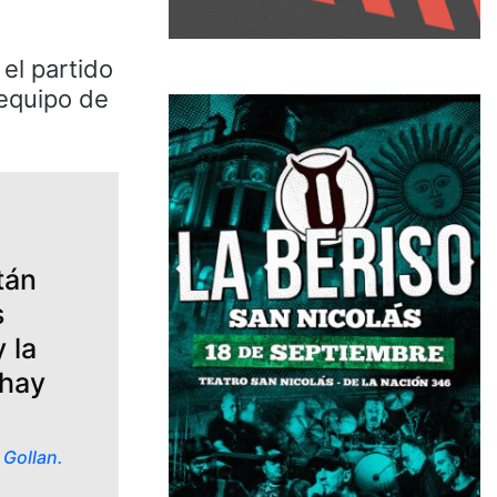
el partido
 equipo de
tán
s
 la
 hay
 Gollan.