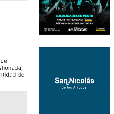
que
stionada,
antidad de